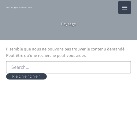
Aller
au
Une image vaut mille mots
contenu
Paysage
Il semble que nous ne pouvons pas trouver le contenu demandé.
Peut-être qu’une recherche peut vous aider.
Rechercher :