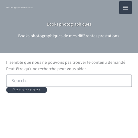
Aller
au
Une image vaut mille mots
contenu
Books photographiques
Books photographiques de mes différentes prestations.
Il semble que nous ne pouvons pas trouver le contenu demandé.
Peut-être qu’une recherche peut vous aider.
Rechercher :